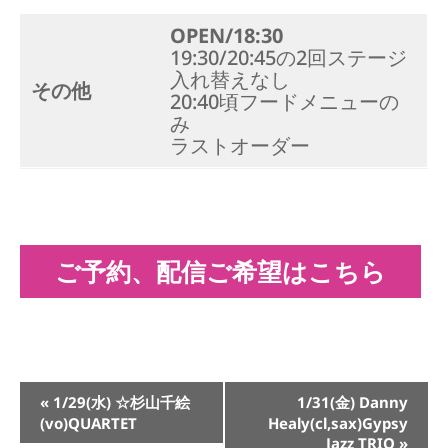
OPEN/18:30
19:30/20:45の2回ステージ
入れ替えなし
その他
20:40頃フードメニューの
み
ラストオーダー
ご予約、配信ご希望はこちら
イ
«
1/29(水) ☆杉山千絵
1/31(金) Danny
ベ
(vo)QUARTET
Healy(cl,sax)Gypsy
ン
Jazz TRIO
»