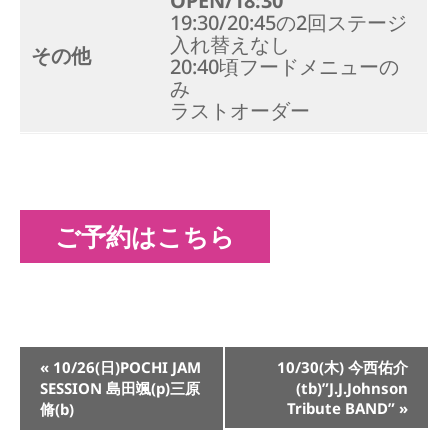
OPEN/18:30
19:30/20:45の2回ステージ
入れ替えなし
その他
20:40頃フードメニューの
み
ラストオーダー
ご予約はこちら
イ
«
10/26(日)POCHI JAM
10/30(木) 今西佑介
ベ
SESSION 島田颯(p)三原
(tb)”J.J.Johnson
ン
Tribute BAND”
»
脩(b)
ト
ナ