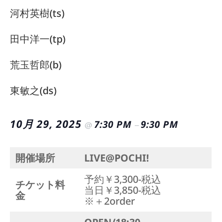
河村英樹(ts)
田中洋一(tp)
荒玉哲郎(b)
東敏之(ds)
10月 29, 2025
7:30 PM
9:30 PM
@
–
開催場所
LIVE@POCHI!
予約￥3,300-税込
チケット料
当日￥3,850-税込
金
※＋2order