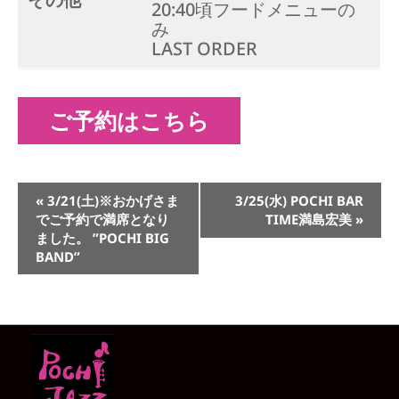
20:40頃フードメニューの
み
LAST ORDER
ご予約はこちら
イ
«
3/21(土)※おかげさま
3/25(水) POCHI BAR
ベ
でご予約で満席となり
TIME満島宏美
»
ン
ました。 ”POCHI BIG
ト
BAND”
ナ
ビ
ゲ
ー
シ
ョ
ン