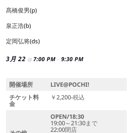
髙橋俊男(p)
泉正浩(b)
定岡弘将(ds)
3月 22
7:00 PM
9:30 PM
@
–
開催場所
LIVE@POCHI!
チケット料
￥2,200-税込
金
OPEN/18:30
19:00～21:30まで
22:00閉店
その他