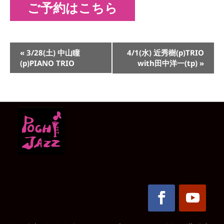
ご予約はこちら
イ
«
3/28(土) 中山瞳
4/1(水) 近秀樹(p)TRIO
ベ
(p)PIANO TRIO
with田中洋一(tp)
»
ン
ト
ナ
ビ
ゲ
ー
シ
ョ
ン