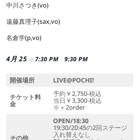
中川さつき(vo)
遠藤真理子(sax,vo)
名倉学(p,vo)
4月 25
7:30 PM
9:30 PM
@
–
開催場所
LIVE@POCHI!
予約￥2,750-税込
チケット料
当日￥3,300-税込
金
※＋2order
OPEN/18:30
19:30/20:45の2回ステージ
入れ替えなし
その他