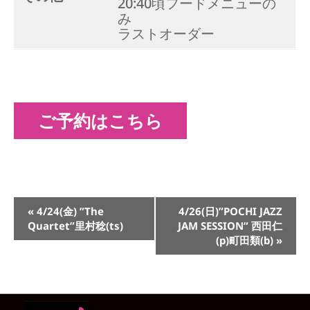
20:40頃フードメニューの
み
ラストオーダー
ご予約はこちら
イ
«
4/24(金) ”The
4/26(日)”POCHI JAZZ
ベ
Quartet”里村稔(ts)
JAM SESSION” 西田仁
ン
(p)町田類(b)
»
ト
ナ
ビ
ゲ