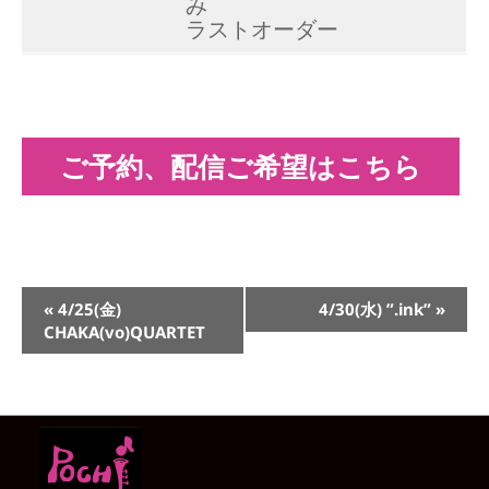
み
ラストオーダー
ご予約、配信ご希望はこちら
イ
«
4/25(金)
4/30(水) ”.ink”
»
ベ
CHAKA(vo)QUARTET
ン
ト
ナ
ビ
ゲ
ー