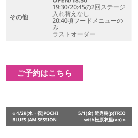
OPEN/18:30
19:30/20:45の2回ステージ
入れ替えなし
その他
20:40頃フードメニューの
み
ラストオーダー
ご予約はこちら
イ
«
4/29(水・祝)POCHI
5/1(金) 近秀樹(p)TRIO
ベ
BLUES JAM SESSION
with松原衣里(vo)
»
ン
ト
ナ