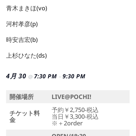
青木まきほ(vo)
河村孝彦(p)
時安吉宏(b)
上杉ひなた(ds)
4月 30
7:30 PM
9:30 PM
@
–
開催場所
LIVE@POCHI!
予約￥2,750-税込
チケット料
当日￥3,300-税込
金
※＋2order