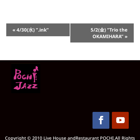
イ
«
4/30(水) ”.ink”
5/2(金) ”Trio the
ベ
OKAMIHARA”
»
ン
ト
ナ
ビ
ゲ
ー
シ
ョ
ン
Copyright © 2010 Live House andRestaurant POCHI.All Rights