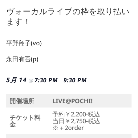
ヴォーカルライブの枠を取り払い
ます！
平野翔子(vo)
永田有吾(p)
5月 14
7:30 PM
9:30 PM
@
–
開催場所
LIVE@POCHI!
予約￥2,200-税込
チケット料
当日￥2,750-税込
金
※＋2order