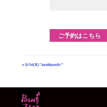
ご予約はこちら
イ
«
5/14(木) ”asobiyoshi＂
ベ
ン
ト
ナ
ビ
ゲ
ー
シ