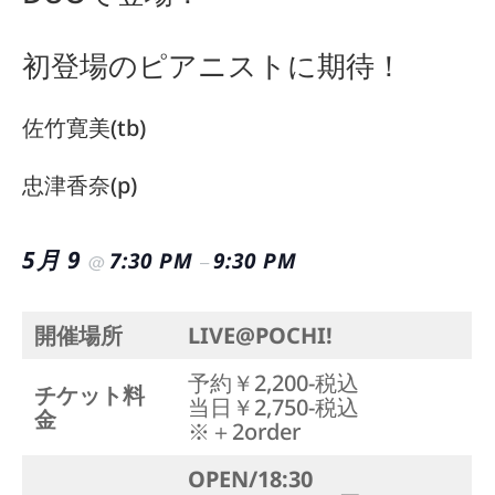
初登場のピアニストに期待！
佐竹寛美(tb)
忠津香奈(p)
5月 9
7:30 PM
9:30 PM
@
–
開催場所
LIVE@POCHI!
予約￥2,200-税込
チケット料
当日￥2,750-税込
金
※＋2order
OPEN/18:30