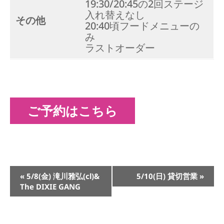
19:30/20:45の2回ステージ
入れ替えなし
その他
20:40頃フードメニューの
み
ラストオーダー
ご予約はこちら
イ
«
5/8(金) 滝川雅弘(cl)&
5/10(日) 貸切営業
»
ベ
The DIXIE GANG
ン
ト
ナ