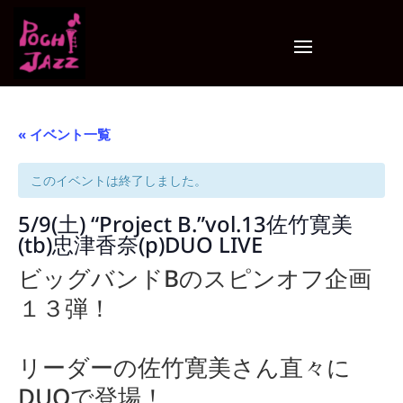
« イベント一覧
このイベントは終了しました。
5/9(土) “Project B.”vol.13佐竹寛美
(tb)忠津香奈(p)DUO LIVE
ビッグバンドBのスピンオフ企画
１３弾！
リーダーの佐竹寛美さん直々に
DUOで登場！