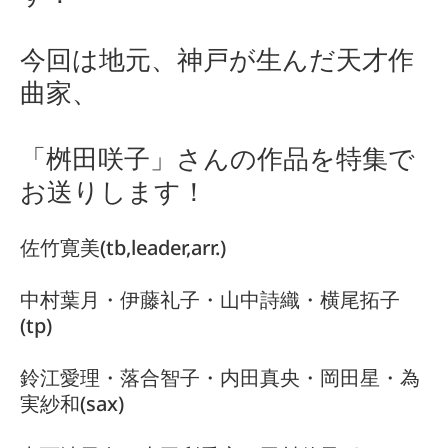
今回は地元、神戸が生んだ天才作
曲家、
「桝田咲子」さんの作品を特集で
お送りします！
佐竹寛美(tb,leader,arr.)
中村葉月・伊藤礼子・山中詩織・横尾拓子
(tp)
鈴江愛理・落合智子・内田真央・岡田星・為
実紗和(sax)