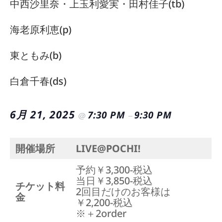
中西沙里奈・上玉利愛実・田村佳子(tb)
海老原利恵(p)
東ともみ(b)
白倉千春(ds)
6月 21, 2025
7:30 PM
9:30 PM
@
–
開催場所
LIVE@POCHI!
予約￥3,300-税込
当日￥3,850-税込
チケット料
2回目だけのお客様は
金
￥2,200-税込
※＋2order