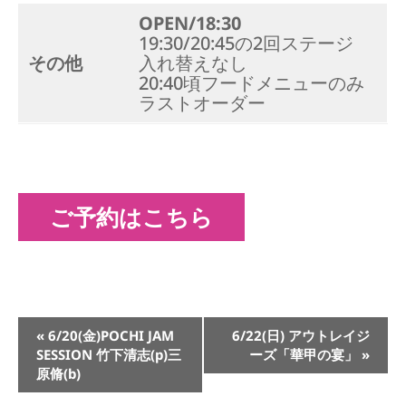
OPEN/18:30
19:30/20:45の2回ステージ
その他
入れ替えなし
20:40頃フードメニューのみ
ラストオーダー
ご予約はこちら
イ
«
6/20(金)POCHI JAM
6/22(日) アウトレイジ
ベ
SESSION 竹下清志(p)三
ーズ「華甲の宴」
»
ン
原脩(b)
ト