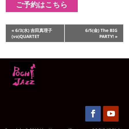
ご予約はこちら
イ
«
6/3(水) 吉田真理子
6/5(金) The BIG
ベ
(vo)QUARTET
PARTY!
»
ン
ト
ナ
ビ
ゲ
ー
シ
ョ
ン