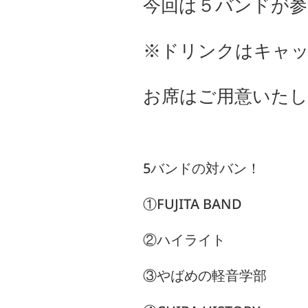
今回は５バンドが参
※ドリンクはキャ
お席はご用意いた
5バンドの対バン！
①FUJITA BAND
②ハイライト
③やばめの軽音学部