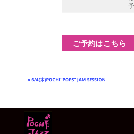
ご予約はこちら
イ
«
6/4(木)POCHI”POPS” JAM SESSION
ベ
ン
ト
ナ
ビ
ゲ
ー
シ