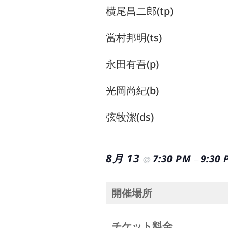
横尾昌二郎(tp)
當村邦明(ts)
永田有吾(p)
光岡尚紀(b)
弦牧潔(ds)
8月 13
7:30 PM
9:30
@
–
開催場所
チケット料金