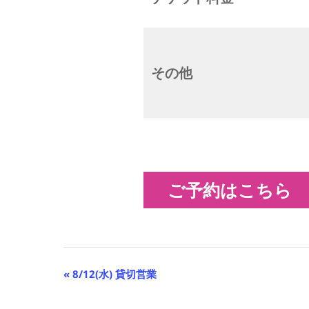
その他
ご予約はこちら
イ
«
8/12(水) 貸切営業
ベ
ン