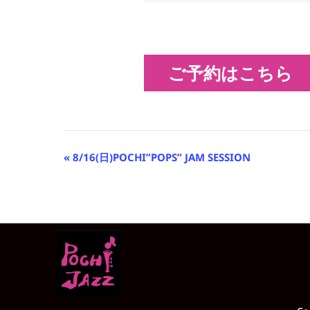
ご予約はこちら
イ
«
8/16(日)POCHI”POPS” JAM SESSION
ベ
ン
ト
ナ
ビ
ゲ
ー
シ
ョ
ン