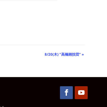
8/20(木) ”高橋雑技団”
»