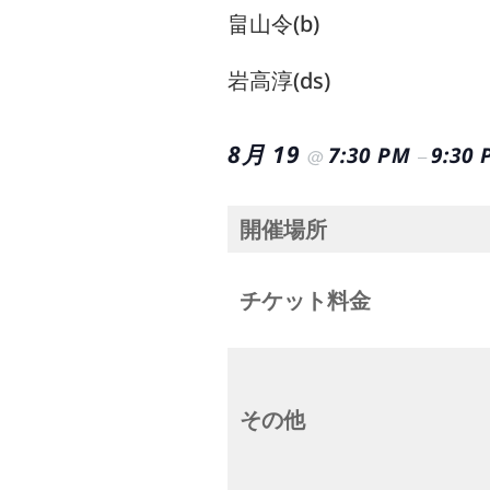
畠山令(b)
岩高淳(ds)
8月 19
7:30 PM
9:30
@
–
開催場所
チケット料金
その他