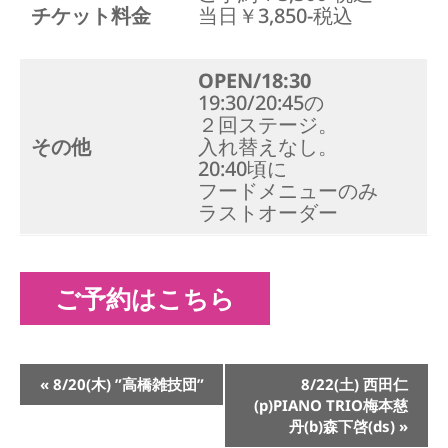
チケット料金
当日￥3,850-税込
OPEN/18:30
19:30/20:45の
２回ステージ。
その他
入れ替えなし。
20:40頃に
フードメニューのみ
ラストオーダー
ご予約はこちら
イ
«
8/20(木) ”高橋雑技団”
8/22(土) 西田仁
ベ
(p)PIANO TRIO梅本慈
ン
丹(b)森下啓(ds)
»
ト