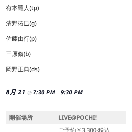
有本羅人(tp)
清野拓巳(g)
佐藤由行(p)
三原脩(b)
岡野正典(ds)
8月 21
7:30 PM
9:30 PM
@
–
開催場所
LIVE@POCHI!
ご予約￥3,300-税込