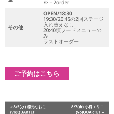
※＋2order
OPEN/18:30
19:30/20:45の2回ステージ
入れ替えなし
その他
20:40頃フードメニューの
み
ラストオーダー
ご予約はこちら
イ
«
8/5(水) 楠元なおこ
8/7(金) 小柳エリコ
ベ
(vo)QUARTET
(vo)QUARTET
»