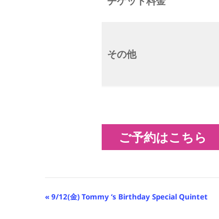
チケット料金
その他
ご予約はこちら
イ
«
9/12(金) Tommy ‘s Birthday Special Quintet
ベ
ン