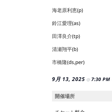
海老原利恵(p)
鈴江愛理(as)
田澤良介(tp)
清瀬翔平(b)
市橋隆(ds,per)
9月 13, 2025
7:30 PM
@
開催場所