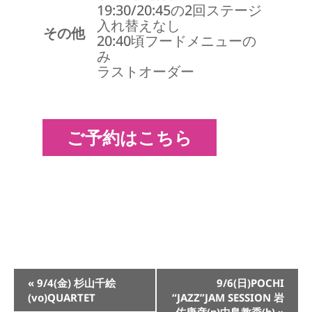
19:30/20:45の2回ステージ
入れ替えなし
その他
20:40頃フードメニューの
み
ラストオーダー
ご予約はこちら
イ
«
9/4(金) 杉山千絵
9/6(日)POCHI
ベ
(vo)QUARTET
“JAZZ”JAM SESSION 岩
ン