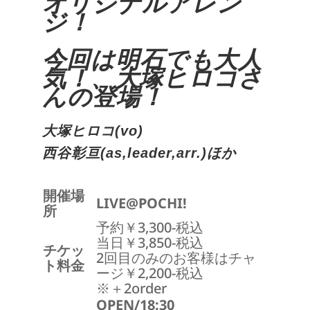
オリジナルアレン
ジ！
今回は明石でも大人
気！、大塚ヒロコさ
んの登場！
大塚ヒロコ(vo)
西谷彰亘(as,leader,arr.)ほか
開催場
LIVE@POCHI!
所
予約￥3,300-税込
当日￥3,850-税込
チケッ
2回目のみのお客様はチャ
ト料金
ージ￥2,200-税込
※＋2order
OPEN/18:30