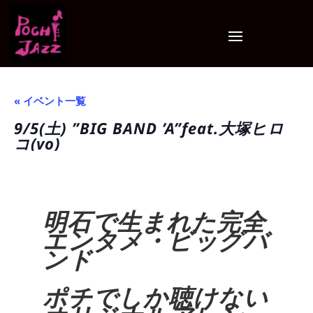
« イベント一覧
9/5(土) ”BIG BAND ’A”feat.大塚ヒロ
コ(vo)
明石で生まれた完全
エンタメ・ビッグバ
ンド
ポチでしか聴けない