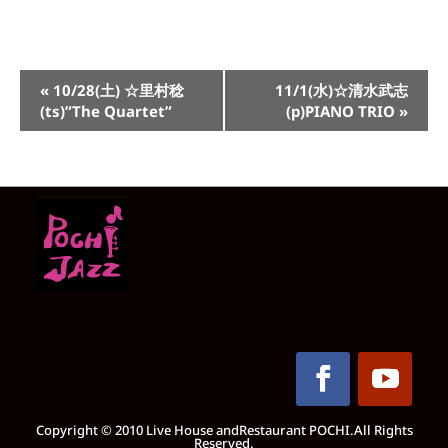
イ
«
10/28(土) ☆里村稔
11/1(水)☆清水武志
ベ
(ts)”The Quartet”
(p)PIANO TRIO
»
ン
ト
ナ
ビ
ゲ
ー
シ
ョ
ン
Copyright © 2010 Live House andRestaurant POCHI.All Rights
Reserved.