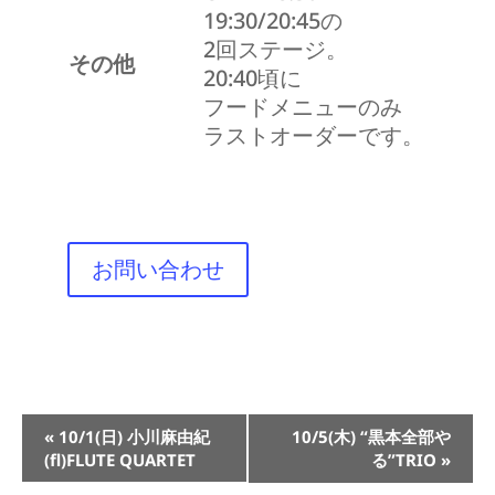
19:30/20:45の
2回ステージ。
その他
20:40頃に
フードメニューのみ
ラストオーダーです。
お問い合わせ
イ
«
10/1(日) 小川麻由紀
10/5(木) “黒本全部や
ベ
(fl)FLUTE QUARTET
る”TRIO
»
ン