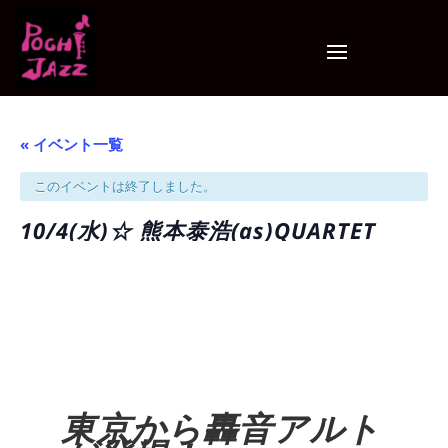
« イベント一覧
このイベントは終了しました。
10/4(水)☆ 熊本泰浩(as)QUARTET
東京から轟音アルト