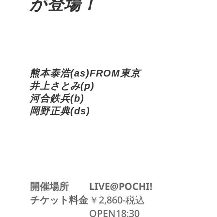
が登場！
熊本泰浩(as)FROM東京
井上さとみ(p)
河合鉄兵(b)
岡野正典(ds)
開催場所
LIVE@POCHI!
チケット料金
￥2,860-税込
OPEN18:30