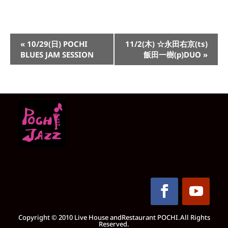
イ
«
10/29(日) POCHI
11/2(木) ☆永田右京(ts)
ベ
BLUES JAM SESSION
飯田一樹(p)DUO
»
ン
ト
ナ
ビ
ゲ
ー
シ
ョ
ン
Copyright © 2010 Live House andRestaurant POCHI.All Rights
Reserved.