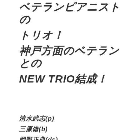
ベテランピアニスト
の
トリオ！
神戸方面のベテラン
との
NEW TRIO結成！
清水武志(p)
三原脩(b)
岡野正典(ds)