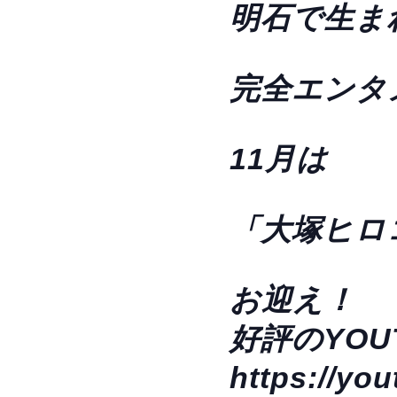
明石で生ま
完全エンタ
11月は
「大塚ヒロ
お迎え！
好評のYO
https://yo