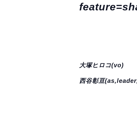
feature=sh
大塚ヒロコ(vo)
西谷彰亘(as,leader