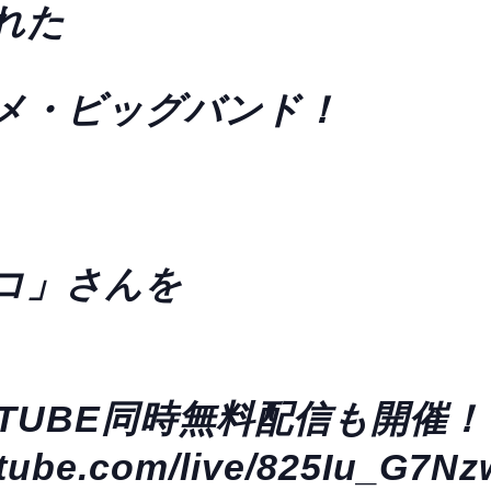
れた
メ・ビッグバンド！
コ」さんを
UTUBE同時無料配信も開催！
utube.com/live/825Iu_G7N