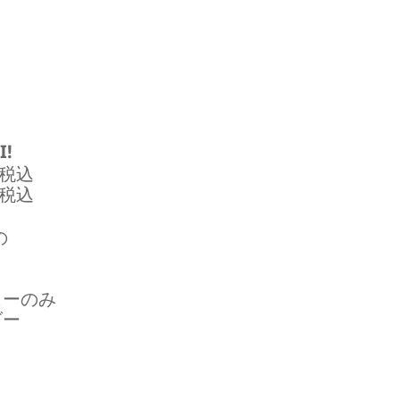
I!
-税込
-税込
の
ューのみ
ダー