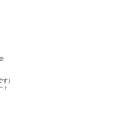
I!
です）
タート