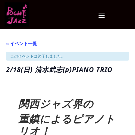
« イベント一覧
このイベントは終了しました。
2/18(日) 清水武志(p)PIANO TRIO
関西ジャズ界の
重鎮によるピアノト
リオ！