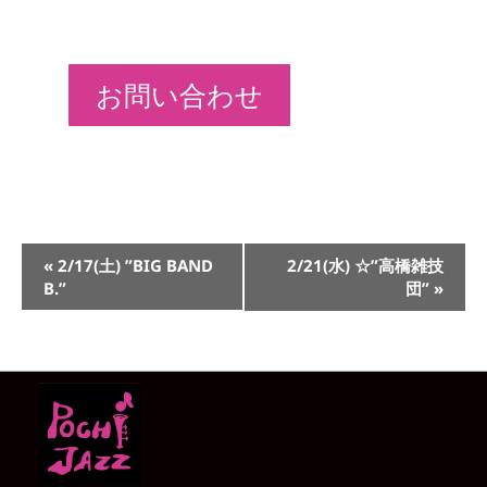
お問い合わせ
イ
«
2/17(土) ”BIG BAND
2/21(水) ☆”高橋雑技
ベ
B.”
団”
»
ン
ト
ナ
ビ
ゲ
ー
シ
ョ