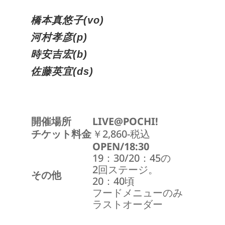
橋本真悠子(vo)
河村孝彦(p)
時安吉宏(b)
佐藤英宜(ds)
開催場所
LIVE@POCHI!
チケット料金
￥2,860-税込
OPEN/18:30
19：30/20：45の
2回ステージ。
その他
20：40頃
フードメニューのみ
ラストオーダー