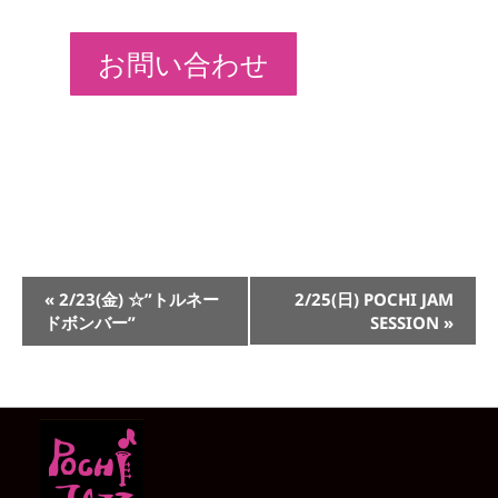
お問い合わせ
イ
«
2/23(金) ☆”トルネー
2/25(日) POCHI JAM
ベ
ドボンバー”
SESSION
»
ン
ト
ナ
ビ
ゲ
ー
シ