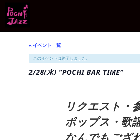
« イベント一覧
このイベントは終了しました。
2/28(水) ”POCHI BAR TIME”
リクエスト・参
ポップス・歌
なんでもござ