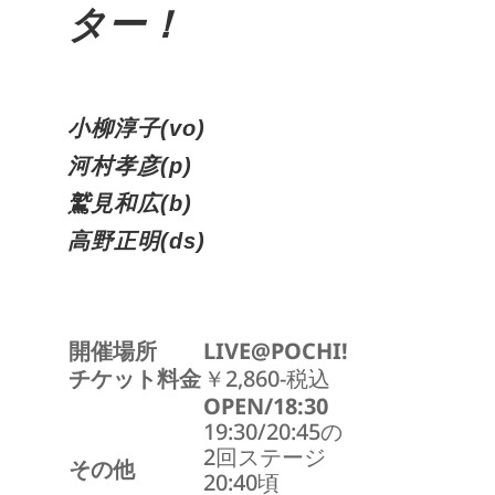
ター！
小柳淳子(vo)
河村孝彦(p)
鷲見和広(b)
高野正明(ds)
開催場所
LIVE@POCHI!
チケット料金
￥2,860-税込
OPEN/18:30
19:30/20:45の
2回ステージ
その他
20:40頃