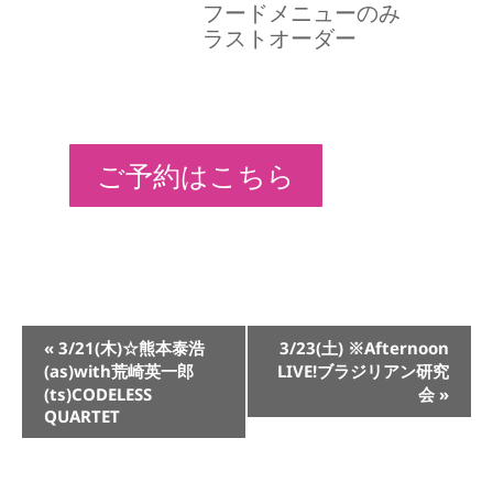
フードメニューのみ
ラストオーダー
ご予約はこちら
イ
«
3/21(木)☆熊本泰浩
3/23(土) ※Afternoon
ベ
(as)with荒崎英一郎
LIVE!ブラジリアン研究
ン
(ts)CODELESS
会
»
ト
QUARTET
ナ
ビ
ゲ