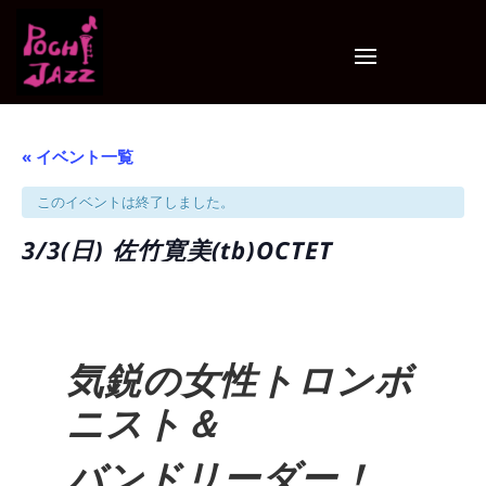
« イベント一覧
このイベントは終了しました。
3/3(日) 佐竹寛美(tb)OCTET
気鋭の女性トロンボ
ニスト＆
バンドリーダー！