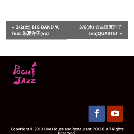
イ
«
3/2(土) BIG BAND ’A
3/6(水) ☆吉田真理子
ベ
feat.朱夏洋子(vo)
(vo)QUARTET
»
ン
ト
ナ
ビ
ゲ
ー
シ
ョ
ン
Copyright © 2010 Live House andRestaurant POCHI.All Rights
Reserved.