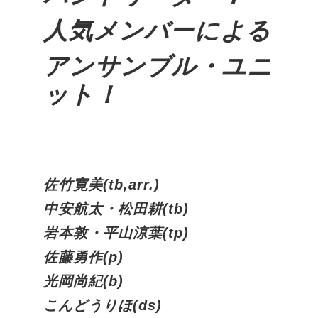
人気メンバーによる
アンサンブル・ユニ
ット！
佐竹寛美(tb,arr.)
中安航太・松田耕(tb)
岩本敦・平山涼葉(tp)
佐藤勇作(p)
光岡尚紀(b)
こんどうりほ(ds)