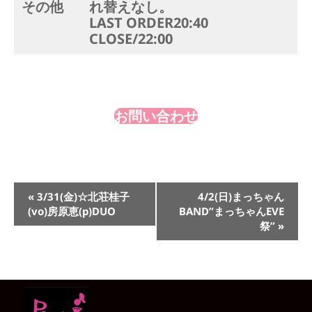
その他
れ替えなし。
LAST ORDER20:40
CLOSE/22:00
お問い合わせ
イ
«
3/31(金)☆北荘桂子
4/2(日)まっちゃん
ベ
(vo)房原恵(p)DUO
BAND”まっちゃんEVE
ン
祭”
»
ト
ナ
ビ
ゲ
ー