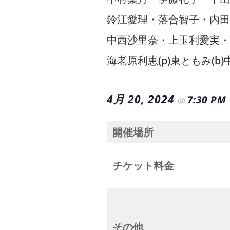
鈴江愛理・落合智子・内田真
中西沙里奈・上玉利愛実・田
海老原利恵(p)東ともみ(b)
4月 20, 2024
7:30 PM
@
開催場所
チケット料金
その他