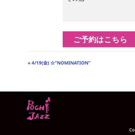
ご予約はこちら
イ
«
4/19(金) ☆”NOMINATION”
ベ
ン
ト
ナ
ビ
ゲ
ー
シ
ョ
ン
Co