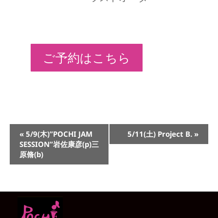
ご予約はこちら
イ
«
5/9(木)”POCHI JAM
5/11(土) Project B.
»
ベ
SESSION”岩佐康彦(p)三
ン
原脩(b)
ト
ナ
ビ
ゲ
ー