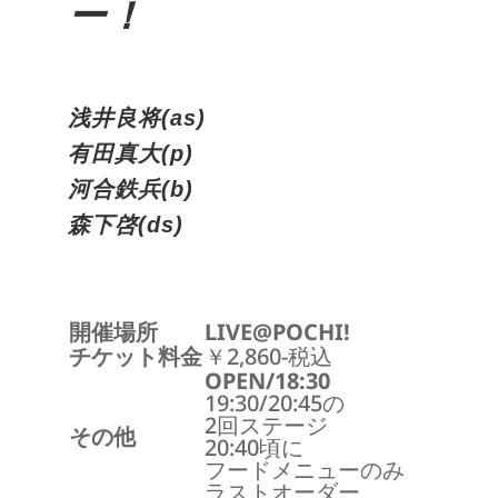
ー！
浅井良将(as)
有田真大(p)
河合鉄兵(b)
森下啓(ds)
開催場所
LIVE@POCHI!
チケット料金
￥2,860-税込
OPEN/18:30
19:30/20:45の
2回ステージ
その他
20:40頃に
フードメニューのみ
ラストオーダー