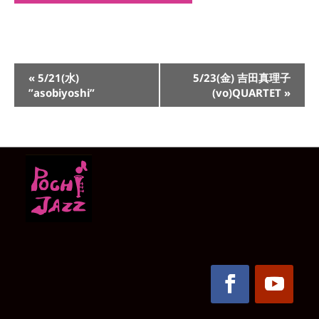
イ
«
5/21(水)
5/23(金) 吉田真理子
ベ
”asobiyoshi”
(vo)QUARTET
»
ン
ト
ナ
ビ
ゲ
ー
シ
ョ
ン