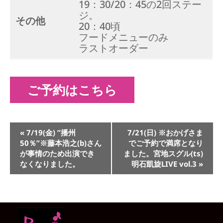
19：30/20：45の2回ステー
ジ。
その他
20：40頃
フードメニューのみ
ラストオーダー
ご予約はこちら
イ
«
7/19(金) ”播州
7/21(日) ※おかげさま
ベ
50％”※藤本浩之(b)さん
でご予約で満席となり
ン
が事情のため出演でき
ました。宮地スグル(ts)
ト
なくなりました。
明石凱旋LIVE vol.3
»
ナ
ビ
ゲ
ー
シ