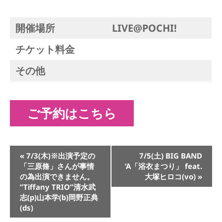
開催場所
LIVE@POCHI!
チケット料金
その他
ご予約はこちら
イ
«
7/3(木)※出演予定の
7/5(土) BIG BAND
ベ
「三原脩」さんが事情
’A「浴衣まつり」 feat.
ン
の為出演できません。
大塚ヒロコ(vo)
»
ト
”Tiffany TRIO”清水武
ナ
志(p)山本学(b)岡野正典
ビ
(ds)
ゲ