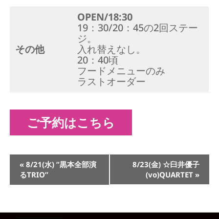
OPEN/18:30
19：30/20：45の2回ステー
ジ。
その他
入れ替えなし。
20：40頃
フードメニューのみ
ラストオーダー
ご予約はこちら
イ
«
8/21(水) ”黒本全部演
8/23(金) ☆臼井優子
ベ
るTRIO”
(vo)QUARTET
»
ン
ト
ナ
ビ