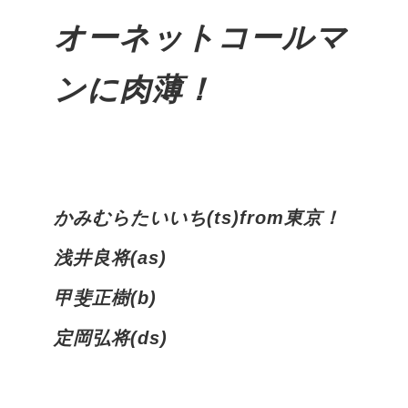
オーネットコールマ
ンに肉薄！
かみむらたいいち(ts)from東京！
浅井良将(as)
甲斐正樹(b)
定岡弘将(ds)