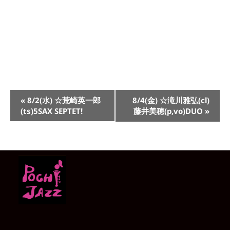
イ
«
8/2(水) ☆荒崎英一郎
8/4(金) ☆滝川雅弘(cl)
ベ
(ts)5SAX SEPTET!
藤井美穂(p,vo)DUO
»
ン
ト
ナ
ビ
ゲ
ー
シ
ョ
ン