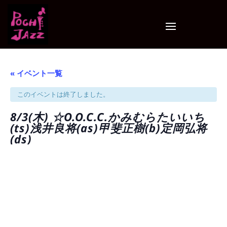
« イベント一覧
このイベントは終了しました。
8/3(木) ☆O.O.C.C.かみむらたいいち
(ts)浅井良将(as)甲斐正樹(b)定岡弘将
(ds)