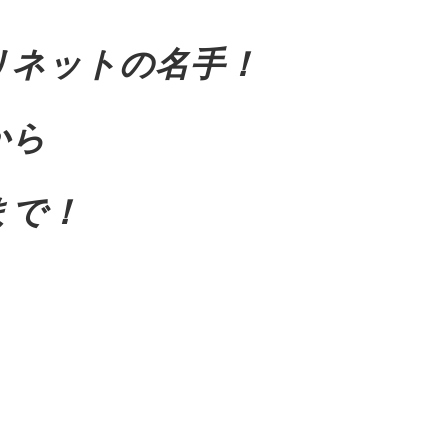
リネットの名手！
から
まで！