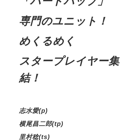
「ハードバップ」
専門のユニット！
めくるめく
スタープレイヤー集
結！
志水愛(p)
横尾昌二郎(tp)
里村稔(ts)