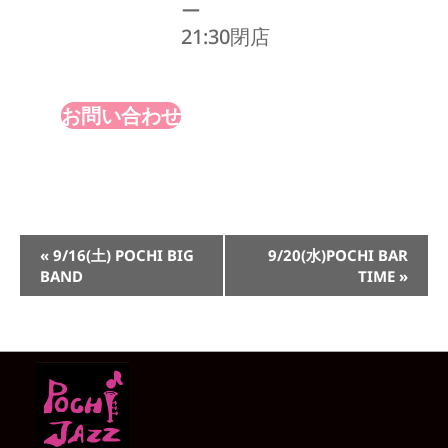
ー
21:30閉店
お問い合わせ
イ
«
9/16(土) POCHI BIG
9/20(水)POCHI BAR
ベ
BAND
TIME
»
ン
ト
ナ
ビ
ゲ
ー
シ