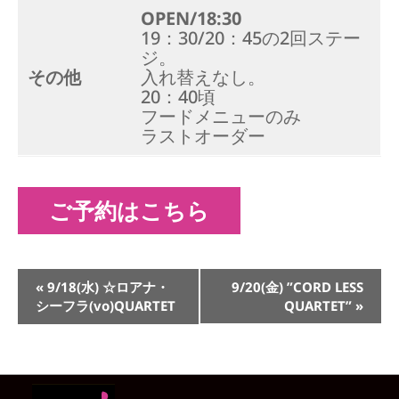
OPEN/18:30
19：30/20：45の2回ステー
ジ。
その他
入れ替えなし。
20：40頃
フードメニューのみ
ラストオーダー
ご予約はこちら
イ
«
9/18(水) ☆ロアナ・
9/20(金) ”CORD LESS
ベ
シーフラ(vo)QUARTET
QUARTET”
»
ン
ト
ナ
ビ
ゲ