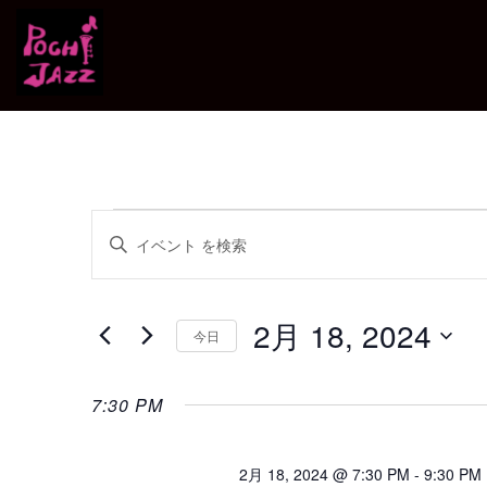
イ
イ
キ
ベ
ベ
ー
ワ
ン
ー
ン
ド
ト
を
ト
入
2月 18, 2024
を
力
今日
し
for
検
て
日
く
付
2
索
だ
を
さ
7:30 PM
選
い。
月
し
択
キ
ー
て
18,
ワ
ー
2月 18, 2024 @ 7:30 PM
-
9:30 PM
ド