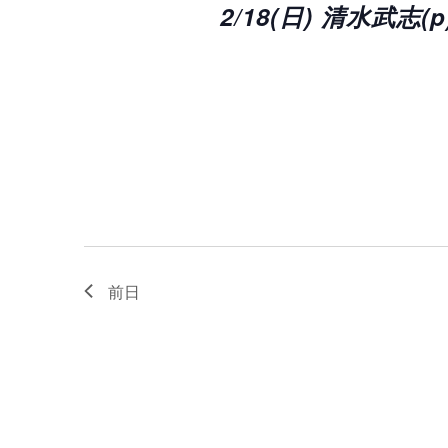
ナ
2024
2/18(日) 清水武志(p
で
ビ
イ
ベ
ゲ
ン
ト
ー
を
検
シ
索
し
ョ
ま
す。
ン
を
表
示
前日